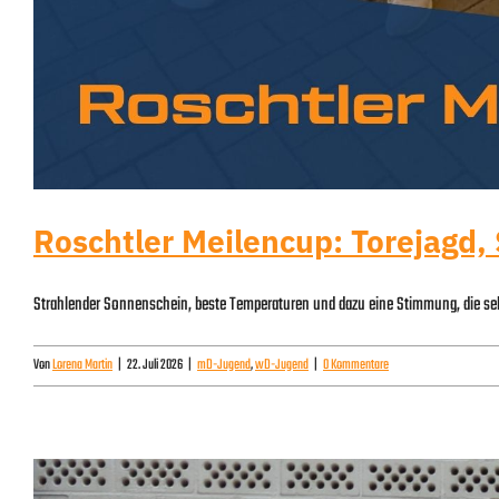
Roschtler Meilencup: Torejagd,
Strahlender Sonnenschein, beste Temperaturen und dazu eine Stimmung, die selb
Von
Lorena Martin
|
22. Juli 2026
|
mD-Jugend
,
wD-Jugend
|
0 Kommentare