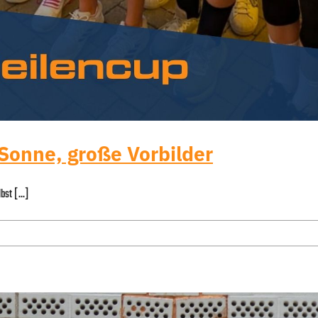
 Sonne, große Vorbilder
st [...]