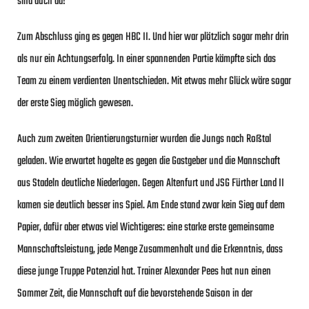
sind auch da!“
Zum Abschluss ging es gegen HBC II. Und hier war plötzlich sogar mehr drin
als nur ein Achtungserfolg. In einer spannenden Partie kämpfte sich das
Team zu einem verdienten Unentschieden. Mit etwas mehr Glück wäre sogar
der erste Sieg möglich gewesen.
Auch zum zweiten Orientierungsturnier wurden die Jungs nach Roßtal
geladen. Wie erwartet hagelte es gegen die Gastgeber und die Mannschaft
aus Stadeln deutliche Niederlagen. Gegen Altenfurt und JSG Fürther Land II
kamen sie deutlich besser ins Spiel. Am Ende stand zwar kein Sieg auf dem
Papier, dafür aber etwas viel Wichtigeres: eine starke erste gemeinsame
Mannschaftsleistung, jede Menge Zusammenhalt und die Erkenntnis, dass
diese junge Truppe Potenzial hat. Trainer Alexander Pees hat nun einen
Sommer Zeit, die Mannschaft auf die bevorstehende Saison in der