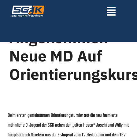
Zum
Inhalt
Toggle
springen
Navigatio
Angekommen –
Home
Neue MD Auf
Über uns
Orientierungskur
News
Mannschaften
Beim ersten gemeinsamen Orientierungsturnier trat die neu formierte
Sponsoren
männliche D-Jugend der SGK neben den „alten Hasen“ Joschi und Willy mit
hauptsächlich Spielern aus der E-Jugend vom TV Heilsbronn und dem TSV
Fördervereine