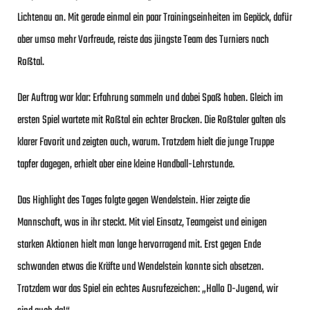
Lichtenau an. Mit gerade einmal ein paar Trainingseinheiten im Gepäck, dafür
aber umso mehr Vorfreude, reiste das jüngste Team des Turniers nach
Roßtal.
Der Auftrag war klar: Erfahrung sammeln und dabei Spaß haben. Gleich im
ersten Spiel wartete mit Roßtal ein echter Brocken. Die Roßtaler galten als
klarer Favorit und zeigten auch, warum. Trotzdem hielt die junge Truppe
tapfer dagegen, erhielt aber eine kleine Handball-Lehrstunde.
Das Highlight des Tages folgte gegen Wendelstein. Hier zeigte die
Mannschaft, was in ihr steckt. Mit viel Einsatz, Teamgeist und einigen
starken Aktionen hielt man lange hervorragend mit. Erst gegen Ende
schwanden etwas die Kräfte und Wendelstein konnte sich absetzen.
Trotzdem war das Spiel ein echtes Ausrufezeichen: „Hallo D-Jugend, wir