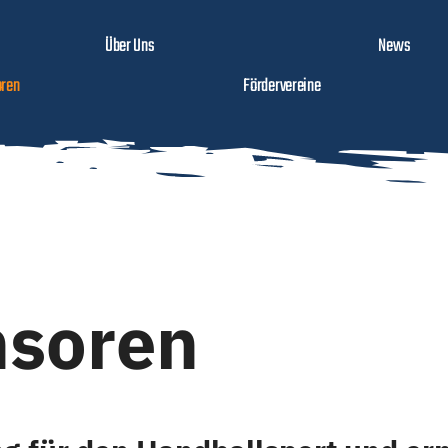
Über Uns
News
ren
Fördervereine
nsoren