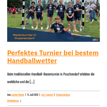
Perfektes Turnier bei bestem
Handballwetter
Beim traditionellen Handball-Rasenturnier in Puschendorf erlebten die
weibliche und die [...]
Von
Lorena Martin
|
11. Juli 2026
|
wD-Jugend
|
0 Kommentare
Weiterlesen