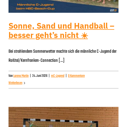
Sonne, Sand und Handball –
besser geht’s nicht ☀️
Bei strahlendem Sommerwetter machte sich die männliche C-Jugend der
Roßtal/Kernfranken-Connection [...]
Von
Lorena Martin
|
24. Juni 2026
|
mC-Jugend
|
0 Kommentare
Weiterlesen