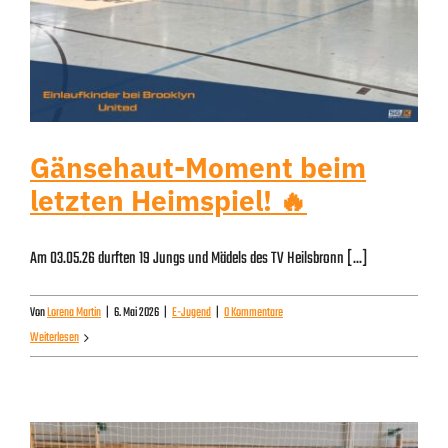
Gänsehaut-Moment beim
letzten Heimspiel! 🔥
Am 03.05.26 durften 19 Jungs und Mädels des TV Heilsbronn [...]
Von
Lorena Martin
|
6. Mai 2026
|
E-Jugend
|
0 Kommentare
Weiterlesen