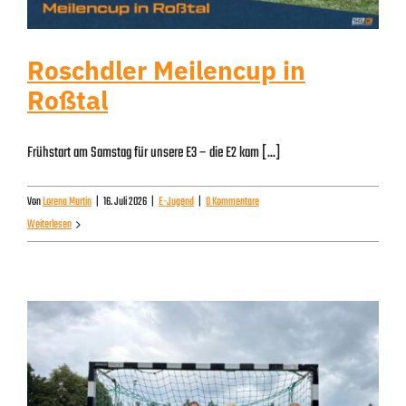
Roschdler Meilencup in
Roßtal
Frühstart am Samstag für unsere E3 – die E2 kam [...]
Von
Lorena Martin
|
16. Juli 2026
|
E-Jugend
|
0 Kommentare
Weiterlesen