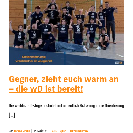
Gegner, zieht euch warm an
– die wD ist bereit!
Die weibliche D-Jugend startet mit ordentlich Schwung in die Orientierung
[...]
Von
Lorena Martin
|
14. Mai 2026
|
wD-Jugend
|
0 Kommentare