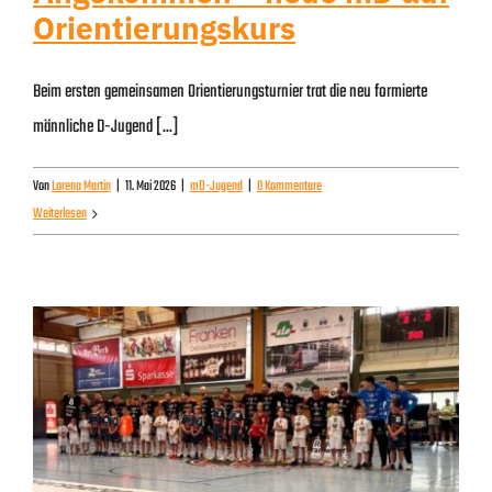
Orientierungskurs
Beim ersten gemeinsamen Orientierungsturnier trat die neu formierte
männliche D-Jugend [...]
Von
Lorena Martin
|
11. Mai 2026
|
mD-Jugend
|
0 Kommentare
Weiterlesen