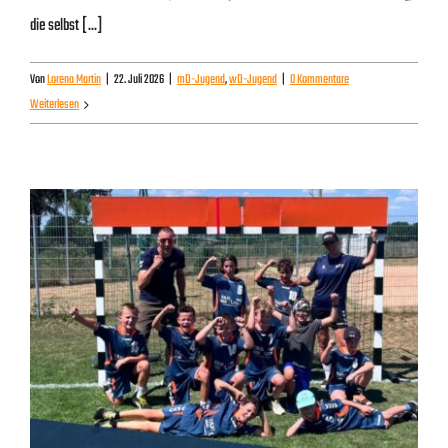
die selbst [...]
Von
Lorena Martin
|
22. Juli 2026
|
mD-Jugend
,
wD-Jugend
|
0 Kommentare
Weiterlesen