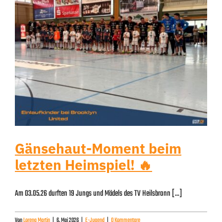
Gänsehaut-Moment beim
letzten Heimspiel! 🔥
Am 03.05.26 durften 19 Jungs und Mädels des TV Heilsbronn [...]
Von
Lorena Martin
|
6. Mai 2026
|
E-Jugend
|
0 Kommentare