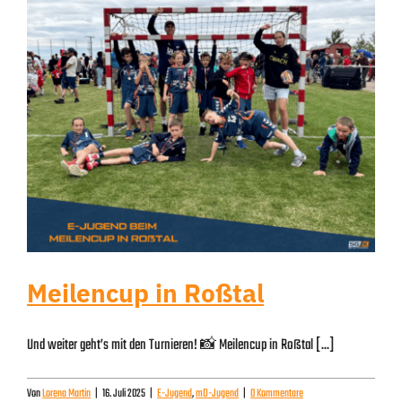
Meilencup in Roßtal
Und weiter geht’s mit den Turnieren! 📸 Meilencup in Roßtal [...]
Von
Lorena Martin
|
16. Juli 2025
|
E-Jugend
,
mD-Jugend
|
0 Kommentare