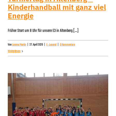
Kinderhandball mit ganz viel
Energie
Früher Start um 8 Uhr für unsere E3 in Altenberg [...]
Von
Lorena Martin
|
27. April 2026
|
E-Jugend
|
0 Kommentare
Weiterlesen