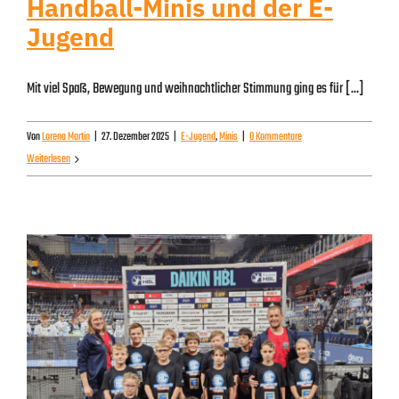
Handball-Minis und der E-
Jugend
Mit viel Spaß, Bewegung und weihnachtlicher Stimmung ging es für [...]
Von
Lorena Martin
|
27. Dezember 2025
|
E-Jugend
,
Minis
|
0 Kommentare
Weiterlesen