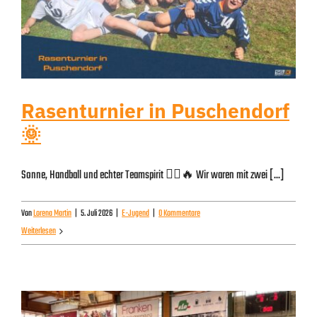
Rasenturnier in Puschendorf
🌞
Sonne, Handball und echter Teamspirit 🤾‍♂️🔥 Wir waren mit zwei [...]
Von
Lorena Martin
|
5. Juli 2026
|
E-Jugend
|
0 Kommentare
Weiterlesen