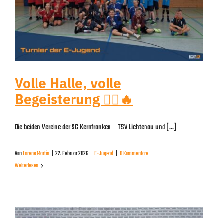
Volle Halle, volle
Begeisterung 🤾‍♂️🔥
Die beiden Vereine der SG Kernfranken – TSV Lichtenau und [...]
Von
Lorena Martin
|
22. Februar 2026
|
E-Jugend
|
0 Kommentare
Weiterlesen