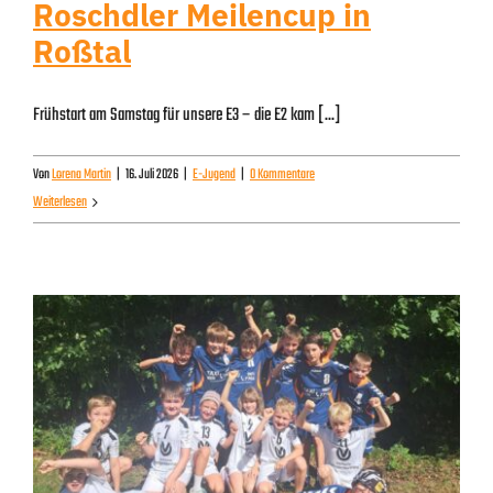
Roschdler Meilencup in
Roßtal
Frühstart am Samstag für unsere E3 – die E2 kam [...]
Von
Lorena Martin
|
16. Juli 2026
|
E-Jugend
|
0 Kommentare
Weiterlesen