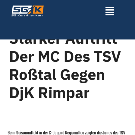
Zum
Inhalt
Toggle
springen
Navigatio
Starker Auftritt
Home
Der MC Des TSV
Über uns
Roßtal Gegen
News
DjK Rimpar
Mannschaften
Sponsoren
Beim Saisonauftakt in der C-Jugend Regionalliga zeigten die Jungs des TSV
Fördervereine